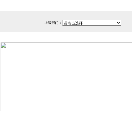
上级部门：
网站备案/许可证号：闽ICP备
350200