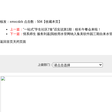
核发：xmxcdzb
点击数：504
【
收藏本页
】
上一篇：
“一站式”学生社区∣“食”话实说第1期：校长午餐会来啦！
下一篇：
情系师生 服务到嘉|我校用水管网纳入集美软件园三期自来水
返回首页
关闭页面
上级部门：