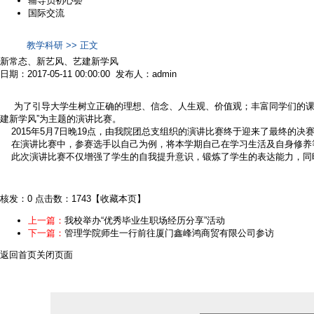
辅导员初心荟
国际交流
教学科研 >> 正文
新常态、新艺风、艺建新学风
日期：2017-05-11 00:00:00 发布人：admin
为了引导大学生树立正确的理想、信念、人生观、价值观；丰富同学们的课余
建新学风”为主题的演讲比赛。
2015年5月7日晚19点，由我院团总支组织的演讲比赛终于迎来了最终的
在演讲比赛中，参赛选手以自己为例，将本学期自己在学习生活及自身修养
此次演讲比赛不仅增强了学生的自我提升意识，锻炼了学生的表达能力，同时
核发：0
点击数：1743
【
收藏本页
】
上一篇：
我校举办“优秀毕业生职场经历分享”活动
下一篇：
管理学院师生一行前往厦门鑫峰鸿商贸有限公司参访
返回首页
关闭页面