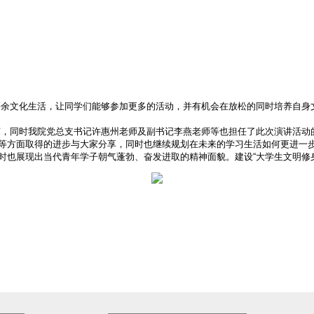
文化生活，让同学们能够参加更多的活动，并有机会在放松的同时培养自身文
决赛，同时我院党总支书记许惠州老师及副书记李燕老师等也担任了此次演讲活
等方面取得的进步与大家分享，同时也继续规划在未来的学习生活如何更进一
也展现出当代青年学子朝气蓬勃、奋发进取的精神面貌。建设“大学生文明修身